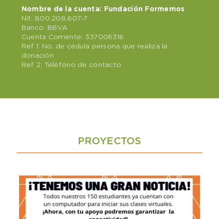
Nombre de la cuenta: Fundación Formemos
Nit: 800.208.607-7
Banco: BBVA
Cuenta Corriente: 337006316
Ref 1: No. de cédula persona que realiza la
donación
Ref 2: Teléfono de contacto
PROYECTOS