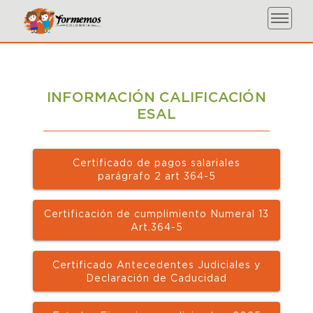
INFORMACIÓN CALIFICACIÓN
ESAL
Certificado de pagos salariales
parágrafo 2 art 364-5
Certificación de cumplimiento Numeral 13
Art.364-5
Certificado Antecedentes Judiciales y
Declaración de Caducidad