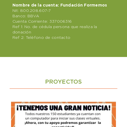
Nombre de la cuenta: Fundación Formemos
Nit: 800.208.607-7
Banco: BBVA
Cuenta Corriente: 337006316
Ref 1: No. de cédula persona que realiza la
donación
Ref 2: Teléfono de contacto
PROYECTOS